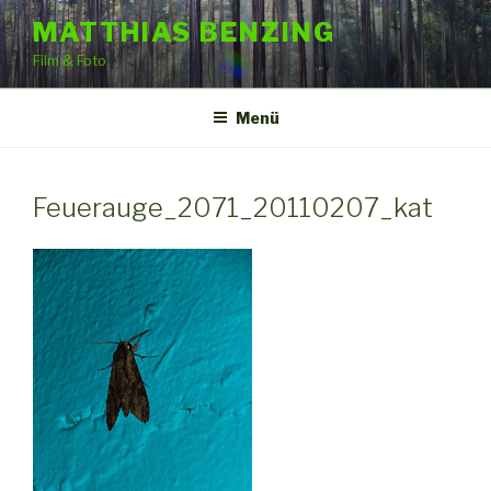
Zum
MATTHIAS BENZING
Inhalt
Film & Foto
springen
Menü
Feuerauge_2071_20110207_kat